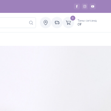
0
Таны сагсанд
0
₮