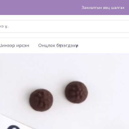
Захиалгын явц шалгах
инээр ирсэн
Онцлох бүтээгдэхүүн