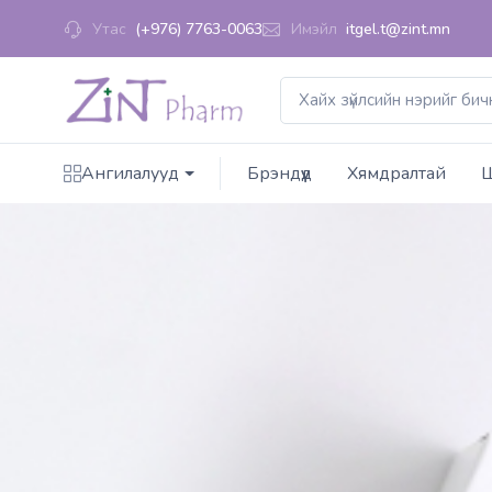
Утас
(+976) 7763-0063
Имэйл
itgel.t@zint.mn
Ангилалууд
Брэндүүд
Хямдралтай
Ш