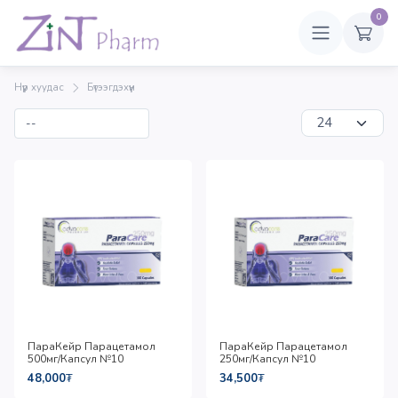
0
Нүүр хуудас
Бүтээгдэхүүн
ПараКейр Парацетамол
ПараКейр Парацетамол
500мг/Капсул №10
250мг/Капсул №10
48,000
₮
34,500
₮