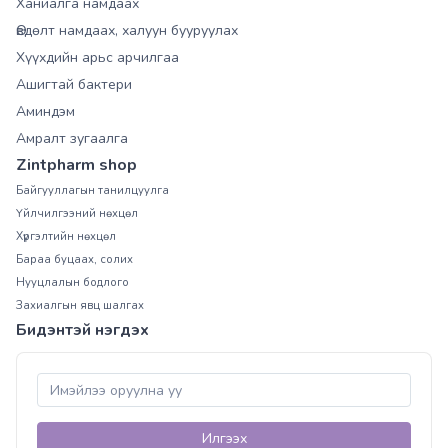
Ханиалга намдаах
Өвдөлт намдаах, халуун бууруулах
Хүүхдийн арьс арчилгаа
Ашигтай бактери
Аминдэм
Амралт зугаалга
Zintpharm shop
Байгууллагын танилцуулга
Үйлчилгээний нөхцөл
Хүргэлтийн нөхцөл
Бараа буцаах, солих
Нууцлалын бодлого
Захиалгын явц шалгах
Бидэнтэй нэгдэх
Илгээх