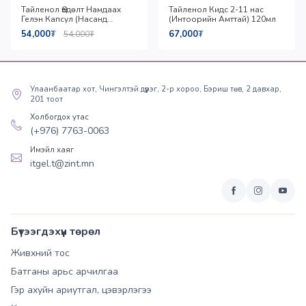
Тайленол Өвдөлт Намдаах
Тайленол Кидс 2-11 нас
Гелэн Капсул (Насанд
(Интоорийн Амттай) 120мл
Хүрэгсдийн) 24 капсул
54,000
₮
67,000
₮
54,000
₮
Улаанбаатар хот, Чингэлтэй дүүрэг, 2-р хороо, Бэриш төв, 2 давхар,
201 тоот
Холбогдох утас
(+976) 7763-0063
Имэйл хаяг
itgel.t@zint.mn
Бүтээгдэхүүн төрөл
Живхний тос
Батганы арьс арчилгаа
Гэр ахуйн ариутгал, цэвэрлэгээ