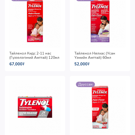
Тайленол Кидс 2-11 нас
Тайленол Нялхас (Усан
(Гүзээлзгэний Амттай) 120мл
Үзмийн Амттай) 60мл
67,000
₮
52,000
₮
Дууссан