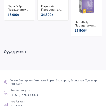
ПараКейр
ПараКейр
Парацетамол
Парацетамол
500мг/Капсул
250мг/Капсул
48,000₮
34,500₮
№10
№10
ПараКейр
Парацетамол
125мг/Сироп
15,500₮
5мл/100мл
Сүүлд үзсэн
Улаанбаатар хот, Чингэлтэй дүүрэг, 2-р хороо, Бэриш төв, 2 давхар,
201 тоот
Холбогдох утас
(+976) 7763-0063
Имэйл хаяг