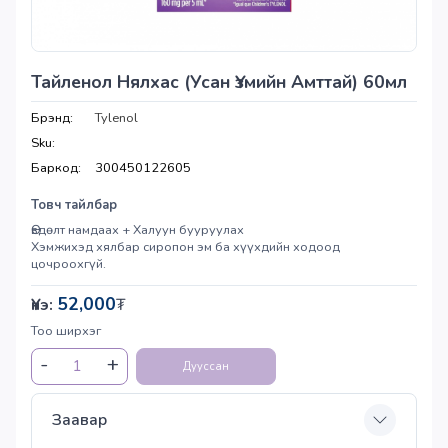
Тайленол Нялхас (Усан Үзмийн Амттай) 60мл
Брэнд:
Tylenol
Sku:
Баркод:
300450122605
Товч тайлбар
Өвдөлт намдаах + Халуун бууруулах
Хэмжихэд хялбар сиропон эм ба хүүхдийн ходоод
цочроохгүй.
52,000
Үнэ:
₮
Тоо ширхэг
Дууссан
Заавар