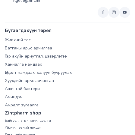
itgel.t@zint.mn
Бүтээгдэхүүн төрөл
Живхний тос
Батганы арьс арчилгаа
Гэр ахуйн ариутгал, цэвэрлэгээ
Ханиалга намдаах
Өвдөлт намдаах, халуун бууруулах
Хүүхдийн арьс арчилгаа
Ашигтай бактери
Аминдэм
Амралт зугаалга
Zintpharm shop
Байгууллагын танилцуулга
Үйлчилгээний нөхцөл
Хүргэлтийн нөхцөл