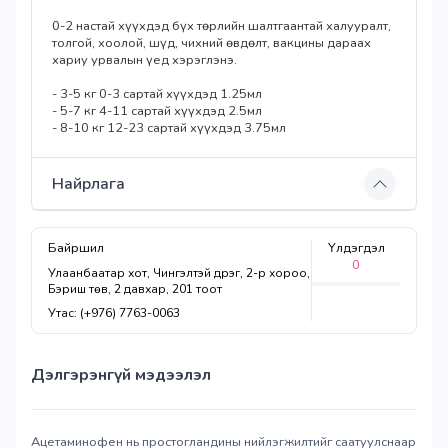
0-2 настай хүүхдэд бүх төрлийн шалтгаантай халууралт,
толгой, хоолой, шүд, чихний өвдөлт, вакцины дараах
хариу урвалын үед хэрэглэнэ.
- 3-5 кг 0-3 сартай хүүхдэд 1.25мл
- 5-7 кг 4-11 сартай хүүхдэд 2.5мл
- 8-10 кг 12-23 сартай хүүхдэд 3.75мл
Найрлага
Байршил
Үлдэгдэл
0
Улаанбаатар хот, Чингэлтэй дүүрэг, 2-р хороо,
Бэриш төв, 2 давхар, 201 тоот
Утас: (+976) 7763-0063
Дэлгэрэнгүй мэдээлэл
Ацетаминофен нь простогландины нийлэгжилтийг саатуулснаар