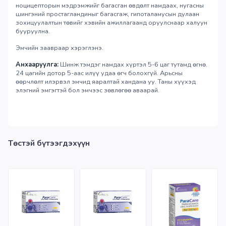
ноцицепторын мэдрэмжийг багасган өвдөлт намдаах, нугасны
шингэний простагландиныг багасгаж, гипоталамусын дулаан
зохицуулалтын төвийг хэвийн ажиллагаанд оруулснаар халуун
бууруулна.
Эмчийн заавраар хэрэглэнэ.
Анхааруулга:
Шинж тэмдэг намдах хүртэл 5-6 цаг тутамд өгнө.
24 цагийн дотор 5-аас илүү удаа өгч болохгүй. Арьсны
өөрчлөлт илэрвэл эмчид яаралтай хандана уу. Таны хүүхэд
элэгний эмгэгтэй бол эмчээс зөвлөгөө аваарай.
Төстэй бүтээгдэхүүн