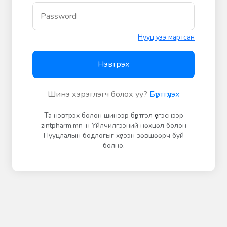
Нууц үгээ мартсан
Нэвтрэх
Шинэ хэрэглэгч болох уу?
Бүртгүүлэх
Та нэвтрэх болон шинээр бүртгэл үүсгэснээр
zintpharm.mn-н Үйлчилгээний нөхцөл болон
Нууцлалын бодлогыг хүлээн зөвшөөрч буй
болно.