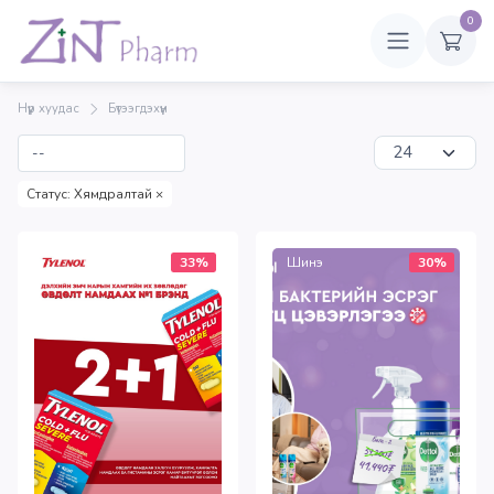
0
Нүүр хуудас
Бүтээгдэхүүн
Статус: Хямдралтай
×
33%
Шинэ
30%