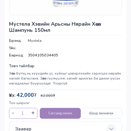
Мустела Хэвийн Арьсны Нярайн Хөөсөн
Шампунь 150мл
Брэнд:
Mustela
Sku:
Баркод:
3504105034405
Товч тайлбар
Хөөсөн бүтэц нь хүүхдийн үс, хуйхыг цэвэрлэхийн зэрэгцээ нярайн
хагийг багасгана. Зөөлөн гуужуулж, хагийг арилгах ба дахин үүсэх
магадлалыг бууруулдаг. Үнэргүй.
42,000
Үнэ:
₮
42,000
₮
Тоо ширхэг
Сагсанд нэмэх
Шууд захиалах
Заавар