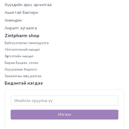
Хүүхдийн арьс арчилгаа
Ашигтай бактери
Аминдэм
Амралт зугаалга
Zintpharm shop
Байгууллагын танилцуулга
Үйлчилгээний нөхцөл
Хүргэлтийн нөхцөл
Бараа буцаах, солих
Нууцлалын бодлого
Захиалгын явц шалгах
Бидэнтэй нэгдэх
Илгээх