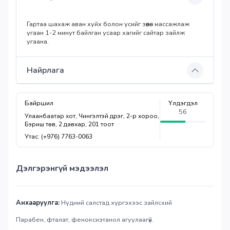
Гартаа шахаж аван хуйх болон үсийг зөөлөн массажлаж
угаан 1-2 минут байлган усаар хагийг сайтар зайлж
угаана.
Найрлага
Байршил
Үлдэгдэл
56
Улаанбаатар хот, Чингэлтэй дүүрэг, 2-р хороо,
Бэриш төв, 2 давхар, 201 тоот
Утас: (+976) 7763-0063
Дэлгэрэнгүй мэдээлэл
Анхааруулга:
Нүдний салстад хүргэхээс зайлсхий
Парабен, фталат, феноксиэтанол агуулаагүй.