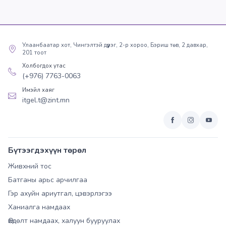
Улаанбаатар хот, Чингэлтэй дүүрэг, 2-р хороо, Бэриш төв, 2 давхар,
201 тоот
Холбогдох утас
(+976) 7763-0063
Имэйл хаяг
itgel.t@zint.mn
Бүтээгдэхүүн төрөл
Живхний тос
Батганы арьс арчилгаа
Гэр ахуйн ариутгал, цэвэрлэгээ
Ханиалга намдаах
Өвдөлт намдаах, халуун бууруулах