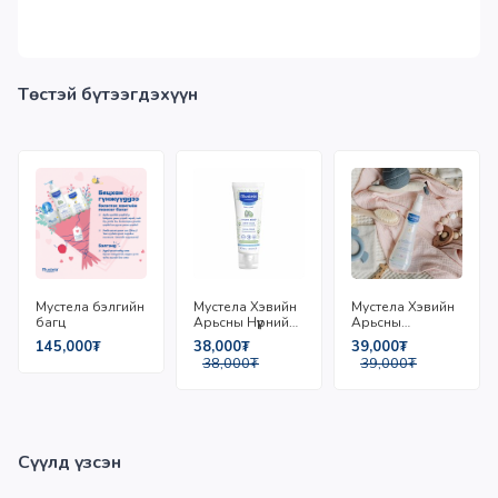
Төстэй бүтээгдэхүүн
Мустела бэлгийн
Мустела Хэвийн
Мустела Хэвийн
багц
Арьсны Нүүрний
Арьсны
Тос 40мл
Чийгшүүлэгч Мист
145,000₮
38,000₮
39,000₮
200мл
38,000₮
39,000₮
Сүүлд үзсэн