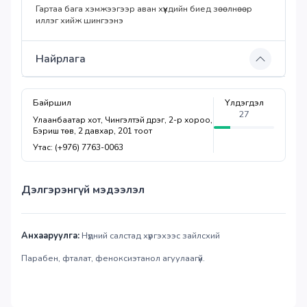
Гартаа бага хэмжээгээр аван хүүхдийн биед зөөлнөөр
иллэг хийж шингээнэ
Найрлага
Байршил
Үлдэгдэл
27
Улаанбаатар хот, Чингэлтэй дүүрэг, 2-р хороо,
Бэриш төв, 2 давхар, 201 тоот
Утас: (+976) 7763-0063
Дэлгэрэнгүй мэдээлэл
Анхааруулга:
Нүдний салстад хүргэхээс зайлсхий
Парабен, фталат, феноксиэтанол агуулаагүй.