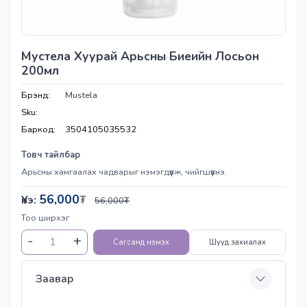
Мустела Хуурай Арьсны Биеийн Лосьон
200мл
Брэнд:
Mustela
Sku:
Баркод:
3504105035532
Товч тайлбар
Арьсны хамгаалах чадварыг нэмэгдүүлж, чийгшүүлнэ.
56,000
Үнэ:
₮
56,000
₮
Тоо ширхэг
Сагсанд нэмэх
Шууд захиалах
Заавар