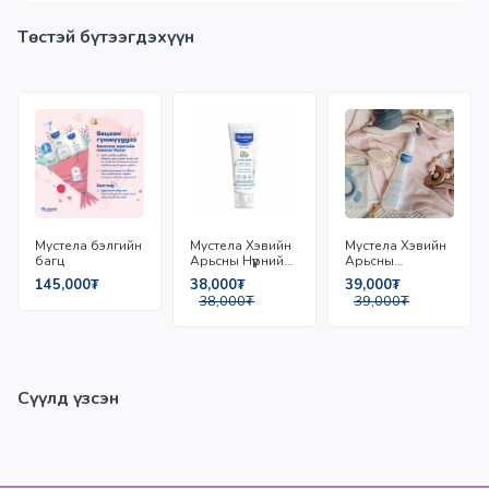
Төстэй бүтээгдэхүүн
Мустела бэлгийн
Мустела Хэвийн
Мустела Хэвийн
багц
Арьсны Нүүрний
Арьсны
Тос 40мл
Чийгшүүлэгч Мист
145,000₮
38,000₮
39,000₮
200мл
38,000₮
39,000₮
Сүүлд үзсэн