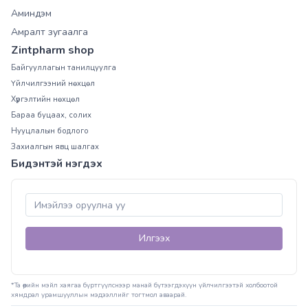
Аминдэм
Амралт зугаалга
Zintpharm shop
Байгууллагын танилцуулга
Үйлчилгээний нөхцөл
Хүргэлтийн нөхцөл
Бараа буцаах, солих
Нууцлалын бодлого
Захиалгын явц шалгах
Бидэнтэй нэгдэх
Илгээх
*Та өөрийн мэйл хаягаа бүртгүүлснээр манай бүтээгдэхүүн үйлчилгээтэй холбоотой
хямдрал урамшууллын мэдээллийг тогтмол аваарай.