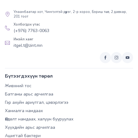
Улаанбаатар хот, Чингэлтэй дүүрэг, 2-р хороо, Бэриш төв, 2 давхар,
201 тоот
Холбогдох утас
(+976) 7763-0063
Имэйл хаяг
itgel.t@zint.mn
Бүтээгдэхүүн төрөл
Живхний тос
Батганы арьс арчилгаа
Гэр ахуйн ариутгал, цэвэрлэгээ
Ханиалга намдаах
Өвдөлт намдаах, халуун бууруулах
Хүүхдийн арьс арчилгаа
Ашигтай бактери