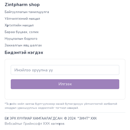
Zintpharm shop
Байгууллагын танилцуулга
Үйлчилгээний нөхцөл
Хүргэлтийн нөхцөл
Бараа буцаах, солих
Нууцлалын бодлого
Захиалгын явц шалгах
Бидэнтэй нэгдэх
Илгээх
*Та өөрийн мэйл хаягаа бүртгүүлснээр манай бүтээгдэхүүн үйлчилгээтэй холбоотой
хямдрал урамшууллын мэдээллийг тогтмол аваарай.
БҮХ ЭРХ ХУУЛИАР ХАМГААЛАГДСАН. © 2024. "ЗИНТ" ХХК
Вэбсайт
ыг
Грийнсофт ХХК
хөгжүүлэв.