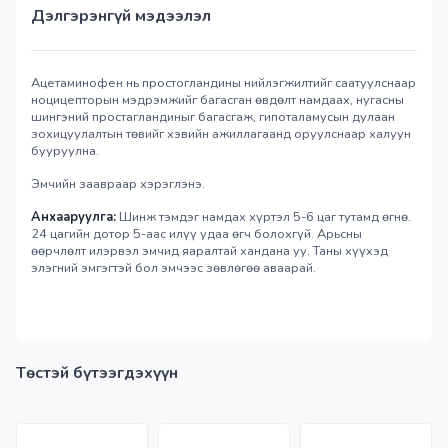
Дэлгэрэнгүй мэдээлэл
Ацетаминофен нь простогландины нийлэгжилтийг саатуулснаар
ноцицепторын мэдрэмжийг багасган өвдөлт намдаах, нугасны
шингэний простагландиныг багасгаж, гипоталамусын дулаан
зохицуулалтын төвийг хэвийн ажиллагаанд оруулснаар халуун
бууруулна.
Эмчийн заавраар хэрэглэнэ.
Анхааруулга:
Шинж тэмдэг намдах хүртэл 5-6 цаг тутамд өгнө.
24 цагийн дотор 5-аас илүү удаа өгч болохгүй. Арьсны
өөрчлөлт илэрвэл эмчид яаралтай хандана уу. Таны хүүхэд
элэгний эмгэгтэй бол эмчээс зөвлөгөө аваарай.
Төстэй бүтээгдэхүүн