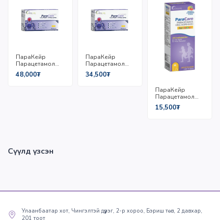
ПараКейр
ПараКейр
Парацетамол
Парацетамол
500мг/Капсул
250мг/Капсул
48,000₮
34,500₮
№10
№10
ПараКейр
Парацетамол
125мг/Сироп
15,500₮
5мл/100мл
Сүүлд үзсэн
Улаанбаатар хот, Чингэлтэй дүүрэг, 2-р хороо, Бэриш төв, 2 давхар,
201 тоот