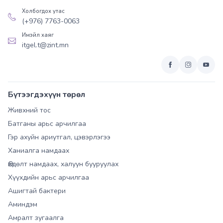
Холбогдох утас
(+976) 7763-0063
Имэйл хаяг
itgel.t@zint.mn
Бүтээгдэхүүн төрөл
Живхний тос
Батганы арьс арчилгаа
Гэр ахуйн ариутгал, цэвэрлэгээ
Ханиалга намдаах
Өвдөлт намдаах, халуун бууруулах
Хүүхдийн арьс арчилгаа
Ашигтай бактери
Аминдэм
Амралт зугаалга