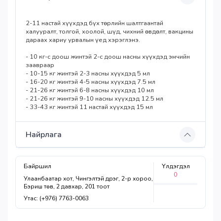
2-11 настай хүүхдэд бүх төрлийн шалтгаантай
халууралт, толгой, хоолой, шүд, чихний өвдөлт, вакцины
дараах хариу урвалын үед хэрэглэнэ.
- 10 кг-с доош жинтэй 2-с доош насны хүүхдэд эмчийн
заавраар
- 10-15 кг жинтэй 2-3 насны хүүхдэд 5 мл
- 16-20 кг жинтэй 4-5 насны хүүхдэд 7.5 мл
- 21-26 кг жинтэй 6-8 насны хүүхдэд 10 мл
- 21-26 кг жинтэй 9-10 насны хүүхдэд 12.5 мл
- 33-43 кг жинтэй 11 настай хүүхдэд 15 мл
Найрлага
Байршил
Үлдэгдэл
0
Улаанбаатар хот, Чингэлтэй дүүрэг, 2-р хороо,
Бэриш төв, 2 давхар, 201 тоот
Утас: (+976) 7763-0063