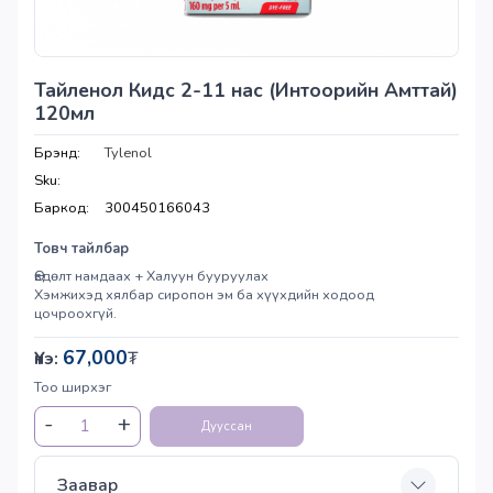
Тайленол Кидс 2-11 нас (Интоорийн Амттай)
120мл
Брэнд:
Tylenol
Sku:
Баркод:
300450166043
Товч тайлбар
Өвдөлт намдаах + Халуун бууруулах
Хэмжихэд хялбар сиропон эм ба хүүхдийн ходоод
цочроохгүй.
67,000
Үнэ:
₮
Тоо ширхэг
Дууссан
Заавар