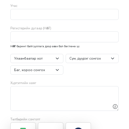
Утас
Регистерийн дугаар (НӨАТ)
НӨАТ баримт байгууллага дээр авах бол бөглөнө үү
Хүргэлтийн хаяг
Төлбөрийн сонголт