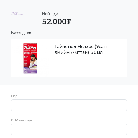
Нийт дүн
52,000₮
Бүтээгдэхүүн
Тайленол Нялхас (Усан
Үзмийн Амттай) 60мл
Нэр
И-Мэйл хаяг