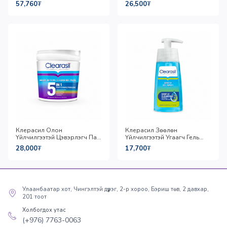
57,760
₮
26,500
₮
Клерасил Олон
Клерасил Зөөлөн
Үйлчилгээтэй Цэвэрлэгч Пад
Үйлчилгээтэй Угаагч Гель
65ш
150мл
28,000
₮
17,700
₮
Улаанбаатар хот, Чингэлтэй дүүрэг, 2-р хороо, Бэриш төв, 2 давхар,
201 тоот
Холбогдох утас
(+976) 7763-0063