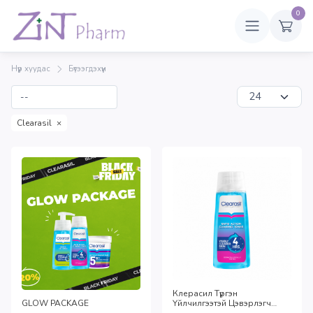
0
Нүүр хуудас
Бүтээгдэхүүн
Clearasil
×
Клерасил Түргэн
GLOW PACKAGE
Үйлчилгээтэй Цэвэрлэгч
Тонер 200мл