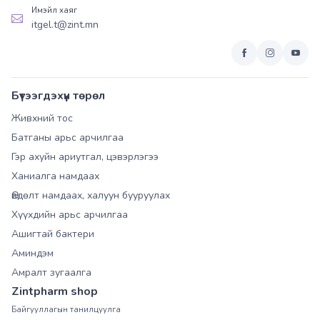
Имэйл хаяг
itgel.t@zint.mn
Бүтээгдэхүүн төрөл
Живхний тос
Батганы арьс арчилгаа
Гэр ахуйн ариутгал, цэвэрлэгээ
Ханиалга намдаах
Өвдөлт намдаах, халуун бууруулах
Хүүхдийн арьс арчилгаа
Ашигтай бактери
Аминдэм
Амралт зугаалга
Zintpharm shop
Байгууллагын танилцуулга