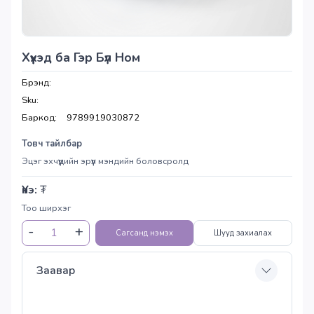
Хүүхэд ба Гэр Бүл Ном
Брэнд:
Sku:
Баркод:
9789919030872
Товч тайлбар
Эцэг эхчүүдийн эрүүл мэндийн боловсролд
Үнэ:
₮
Тоо ширхэг
Сагсанд нэмэх
Шууд захиалах
Заавар