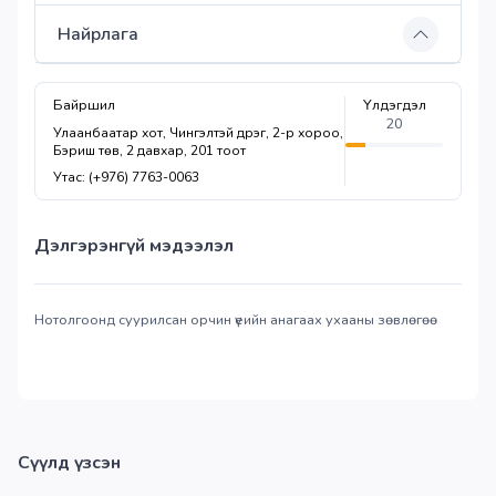
Найрлага
Байршил
Үлдэгдэл
20
Улаанбаатар хот, Чингэлтэй дүүрэг, 2-р хороо,
Бэриш төв, 2 давхар, 201 тоот
Утас: (+976) 7763-0063
Дэлгэрэнгүй мэдээлэл
Нотолгоонд суурилсан орчин үеийн анагаах ухааны зөвлөгөө
Сүүлд үзсэн