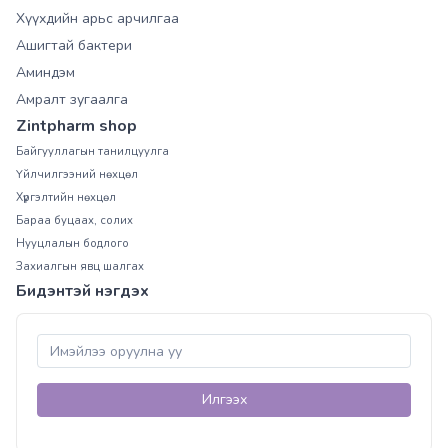
Хүүхдийн арьс арчилгаа
Ашигтай бактери
Аминдэм
Амралт зугаалга
Zintpharm shop
Байгууллагын танилцуулга
Үйлчилгээний нөхцөл
Хүргэлтийн нөхцөл
Бараа буцаах, солих
Нууцлалын бодлого
Захиалгын явц шалгах
Бидэнтэй нэгдэх
Илгээх