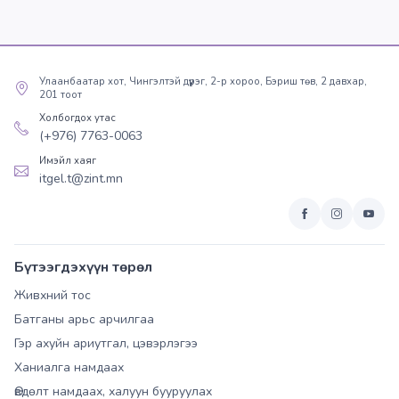
Улаанбаатар хот, Чингэлтэй дүүрэг, 2-р хороо, Бэриш төв, 2 давхар,
201 тоот
Холбогдох утас
(+976) 7763-0063
Имэйл хаяг
itgel.t@zint.mn
Бүтээгдэхүүн төрөл
Живхний тос
Батганы арьс арчилгаа
Гэр ахуйн ариутгал, цэвэрлэгээ
Ханиалга намдаах
Өвдөлт намдаах, халуун бууруулах