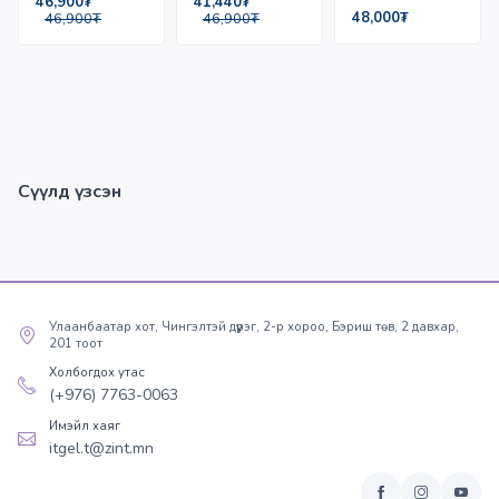
41,440₮
46,900₮
500мг/Капсул
48,000₮
46,900₮
46,900₮
№10
Сүүлд үзсэн
Улаанбаатар хот, Чингэлтэй дүүрэг, 2-р хороо, Бэриш төв, 2 давхар,
201 тоот
Холбогдох утас
(+976) 7763-0063
Имэйл хаяг
itgel.t@zint.mn