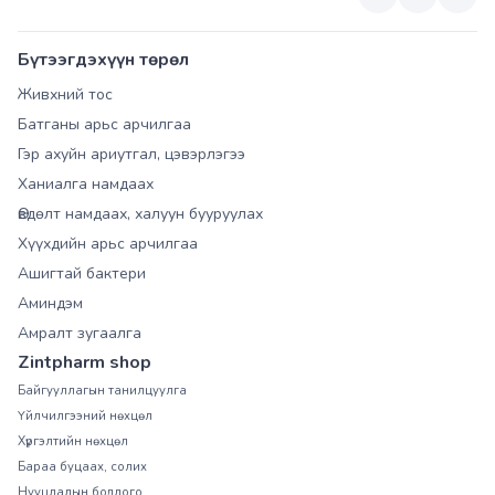
Бүтээгдэхүүн төрөл
Живхний тос
Батганы арьс арчилгаа
Гэр ахуйн ариутгал, цэвэрлэгээ
Ханиалга намдаах
Өвдөлт намдаах, халуун бууруулах
Хүүхдийн арьс арчилгаа
Ашигтай бактери
Аминдэм
Амралт зугаалга
Zintpharm shop
Байгууллагын танилцуулга
Үйлчилгээний нөхцөл
Хүргэлтийн нөхцөл
Бараа буцаах, солих
Нууцлалын бодлого