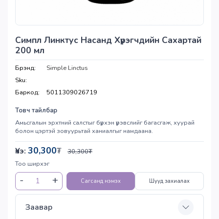
Симпл Линктус Насанд Хүрэгчдийн Сахартай
200 мл
Брэнд:
Simple Linctus
Sku:
Баркод:
5011309026719
Товч тайлбар
Амьсгалын эрхтний салстыг бүрхэн үрэвслийг багасгаж, хуурай
болон цэртэй зовуурьтай ханиалгыг намдаана.
30,300
Үнэ:
₮
30,300
₮
Тоо ширхэг
Сагсанд нэмэх
Шууд захиалах
Заавар