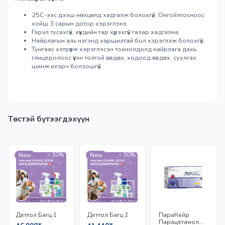
25С-ээс дээш нөхцөлд хадгалж болохгүй. Онгойлгосноос
хойш 3 сарын дотор хэрэглэнэ.
Гэрэл тусахгүй, хүүхдийн гар хүрэхгүй газар хадгална.
Найрлагын аль нэгэнд харшилтай бол хэрэглэж болохгүй.
Тунгаас хэтрүүлж хэрэглэсэн тохиолдолд найрлага дахь
глицеролоос үүсэн толгой өвдөх, ходоод өвдөх, суулгах
шинж илэрч болзошгүй.
Төстэй бүтээгдэхүүн
-
30%
-
30%
New
New
Деттол Багц 2
ПараКейр
Деттол Багц 1
Парацетамол