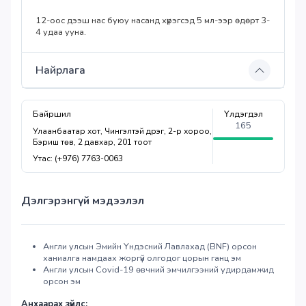
12-оос дээш нас буюу насанд хүрэгсэд 5 мл-ээр өдөрт 3-
4 удаа ууна.
Найрлага
Байршил
Үлдэгдэл
165
Улаанбаатар хот, Чингэлтэй дүүрэг, 2-р хороо,
Бэриш төв, 2 давхар, 201 тоот
Утас: (+976) 7763-0063
Дэлгэрэнгүй мэдээлэл
Англи улсын Эмийн Үндэсний Лавлахад (BNF) орсон
ханиалга намдаах жоргүй олгодог цорын ганц эм
Англи улсын Covid-19 өвчний эмчилгээний удирдамжид
орсон эм
Анхаарах зүйлс: