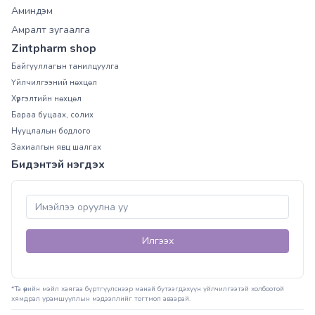
Аминдэм
Амралт зугаалга
Zintpharm shop
Байгууллагын танилцуулга
Үйлчилгээний нөхцөл
Хүргэлтийн нөхцөл
Бараа буцаах, солих
Нууцлалын бодлого
Захиалгын явц шалгах
Бидэнтэй нэгдэх
Илгээх
*Та өөрийн мэйл хаягаа бүртгүүлснээр манай бүтээгдэхүүн үйлчилгээтэй холбоотой
хямдрал урамшууллын мэдээллийг тогтмол аваарай.