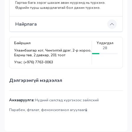
Гартаа бага зэрэг шахаж аван нүүрэнд нь түрхэнэ.
Өдрийн турш шаардлагатай бол дахин түрхэнэ.
Найрлага
Байршил
Үлдэгдэл
28
Улаанбаатар хот, Чингэлтэй дүүрэг, 2-р хороо,
Бэриш төв, 2 давхар, 201 тоот
Утас: (+976) 7763-0063
Дэлгэрэнгүй мэдээлэл
Анхааруулга:
Нүдний салстад хүргэхээс зайлсхий
Парабен, фталат, феноксиэтанол агуулаагүй.