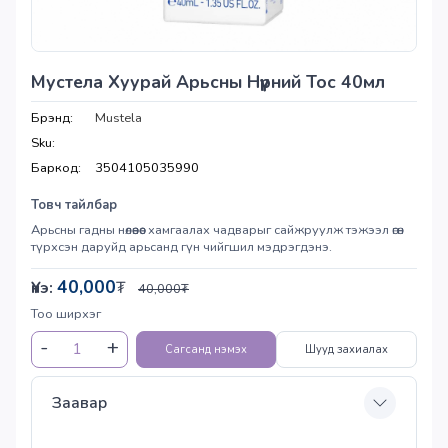
Мустела Хуурай Арьсны Нүүрний Тос 40мл
Брэнд:
Mustela
Sku:
Баркод:
3504105035990
Товч тайлбар
Арьсны гадны нөлөөнөөс хамгаалах чадварыг сайжруулж тэжээл өгөн
түрхсэн даруйд арьсанд гүн чийгшил мэдрэгдэнэ.
40,000
Үнэ:
₮
40,000
₮
Тоо ширхэг
Сагсанд нэмэх
Шууд захиалах
Заавар