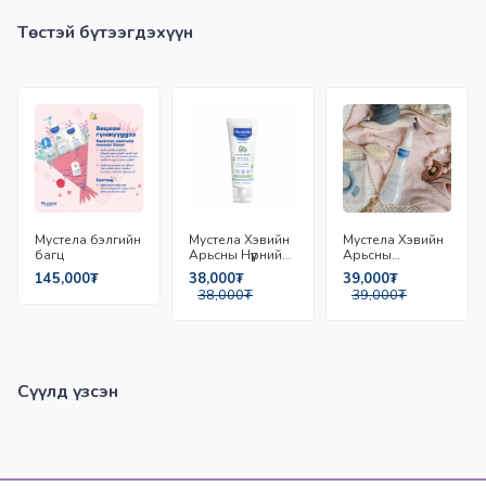
Төстэй бүтээгдэхүүн
Мустела бэлгийн
Мустела Хэвийн
Мустела Хэвийн
багц
Арьсны Нүүрний
Арьсны
Тос 40мл
Чийгшүүлэгч Мист
145,000₮
38,000₮
39,000₮
200мл
38,000₮
39,000₮
Сүүлд үзсэн