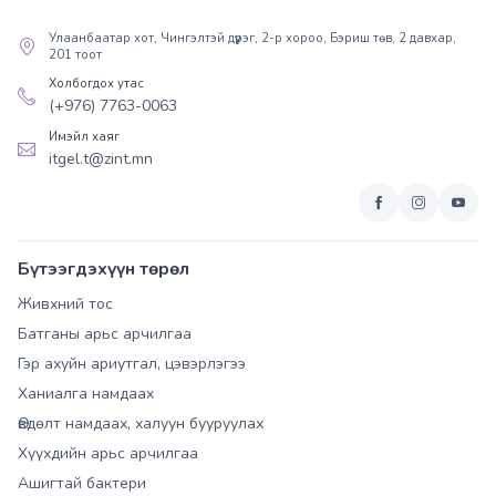
Улаанбаатар хот, Чингэлтэй дүүрэг, 2-р хороо, Бэриш төв, 2 давхар,
201 тоот
Холбогдох утас
(+976) 7763-0063
Имэйл хаяг
itgel.t@zint.mn
Бүтээгдэхүүн төрөл
Живхний тос
Батганы арьс арчилгаа
Гэр ахуйн ариутгал, цэвэрлэгээ
Ханиалга намдаах
Өвдөлт намдаах, халуун бууруулах
Хүүхдийн арьс арчилгаа
Ашигтай бактери