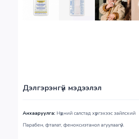
Дэлгэрэнгүй мэдээлэл
Анхааруулга:
Нүдний салстад хүргэхээс зайлсхий
Парабен, фталат, феноксиэтанол агуулаагүй.