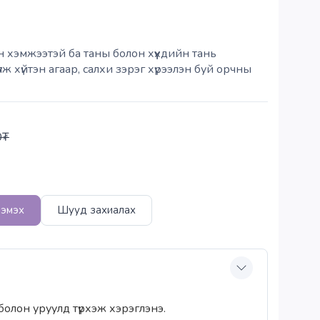
н хэмжээтэй ба таны болон хүүхдийн тань
ж хүйтэн агаар, салхи зэрэг хүрээлэн буй орчны
0
₮
нэмэх
Шууд захиалах
болон уруулд түрхэж хэрэглэнэ.