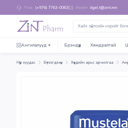
Утас
(+976) 7763-0063
Имэйл
itgel.t@zint.mn
Ангилалууд
Брэндүүд
Хямдралтай
Ш
Нүүр хуудас
Бүтээгдэхүүн
Хүүхдийн арьс арчилгаа
Ам