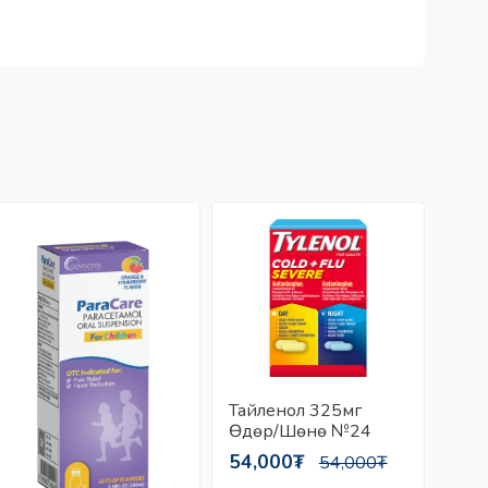
Ne
Тайленол 325мг
Дэтт
Өдөр/Шөнө №24
Цэв
54,000₮
54,000₮
(Ли
16,