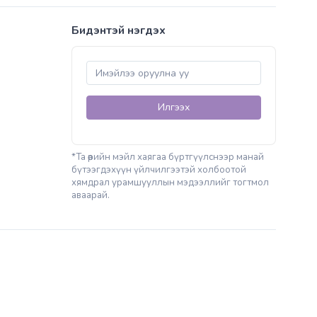
Бидэнтэй нэгдэх
Илгээх
*Та өөрийн мэйл хаягаа бүртгүүлснээр манай
бүтээгдэхүүн үйлчилгээтэй холбоотой
хямдрал урамшууллын мэдээллийг тогтмол
аваарай.