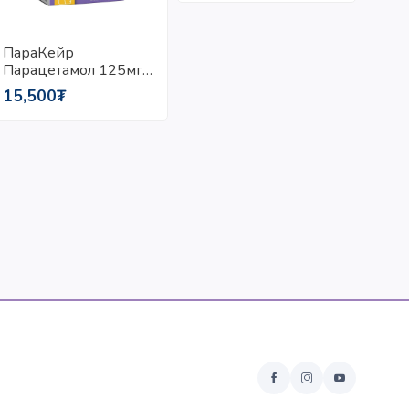
Үнэ
ПараКейр
Парацетамол 125мг/
Сироп 5мл/100мл
15,500₮