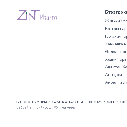
Бүтээгдэхү
Живхний т
Батганы ар
Гэр ахуйн а
Ханиалга н
Өвдөлт нам
Хүүхдийн ар
Ашигтай б
Аминдэм
Амралт зуг
БҮХ ЭРХ ХУУЛИАР ХАМГААЛАГДСАН. © 2024. "ЗИНТ" ХХК
Вэбсайт
ыг
Грийнсофт ХХК
хөгжүүлэв.