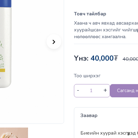
Товч тайлбар
Хаана ч авч явхад авсаарха
хуурайшсан хэсгийг чийгшүүл
нөлөөллөөс хамгаална.
Үнэ:
40,000
₮
40,00
Тоо ширхэг
Сагсанд 
Заавар
Биеийн хуурай хэсгүүдэд 