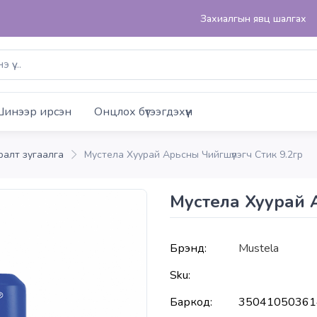
Захиалгын явц шалгах
инээр ирсэн
Онцлох бүтээгдэхүүн
ралт зугаалга
Мустела Хуурай Арьсны Чийгшүүлэгч Стик 9.2гр
Мустела Хуурай А
Брэнд:
Mustela
Sku:
Баркод:
35041050361