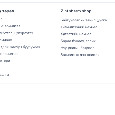
үн төрөл
Zintpharm shop
ос
Байгууллагын танилцуулга
ьс арчилгаа
Үйлчилгээний нөхцөл
риутгал, цэвэрлэгээ
Хүргэлтийн нөхцөл
амдаах
Бараа буцаах, солих
даах, халуун бууруулах
Нууцлалын бодлого
ьс арчилгаа
Захиалгын явц шалгах
актери
аалга