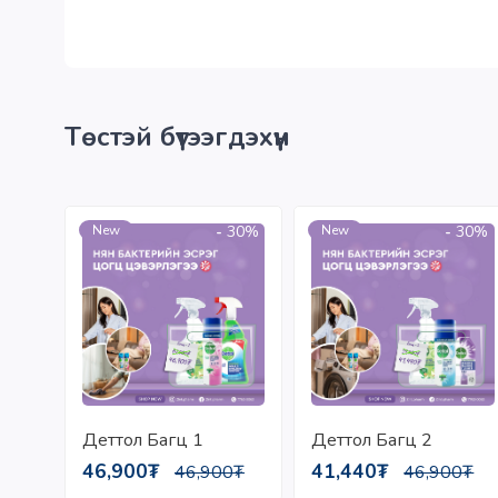
Төстэй бүтээгдэхүүн
-
30%
-
30%
New
New
Деттол Багц 2
Деттол Багц 1
41,440₮
46,900₮
46,900₮
46,900₮