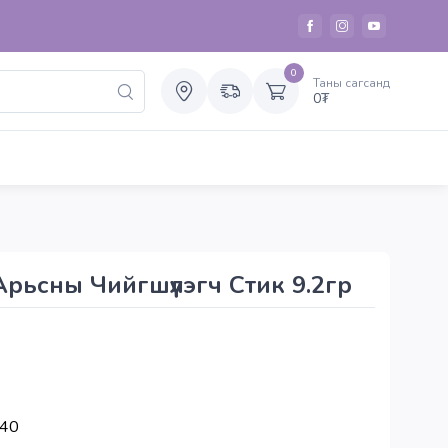
0
Таны сагсанд
0
₮
рьсны Чийгшүүлэгч Стик 9.2гр
40