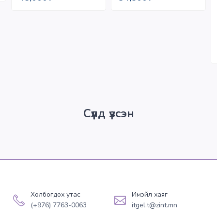
Сүүлд үзсэн
Холбогдох утас
Имэйл хаяг
(+976) 7763-0063
itgel.t@zint.mn