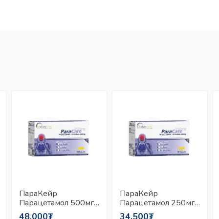
ПараКейр
ПараКейр
Парацетамол 500мг/
Парацетамол 250мг/
Капсул №10
Капсул №10
48,000₮
34,500₮