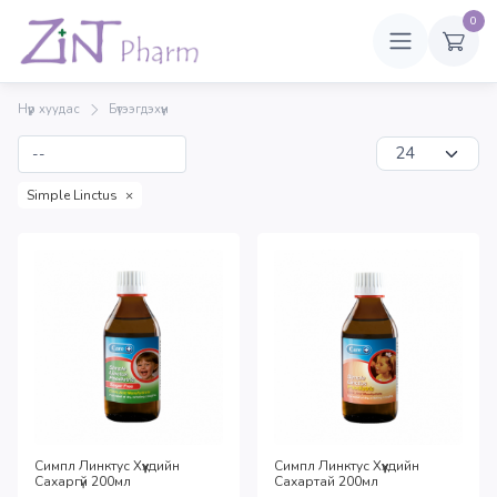
0
Нүүр хуудас
Бүтээгдэхүүн
Simple Linctus
×
Симпл Линктус Хүүхдийн
Симпл Линктус Хүүхдийн
Сахаргүй 200мл
Сахартай 200мл