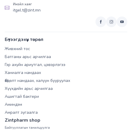
Имэйл хаяг
itgel.t@zint.mn
Бүтээгдэхүүн төрөл
Живхний тос
Батганы арьс арчилгаа
Гэр ахуйн ариутгал, цэвэрлэгээ
Ханиалга намдаах
Өвдөлт намдаах, халуун бууруулах
Хүүхдийн арьс арчилгаа
Ашигтай бактери
Аминдэм
Амралт зугаалга
Zintpharm shop
Байгууллагын танилцуулга