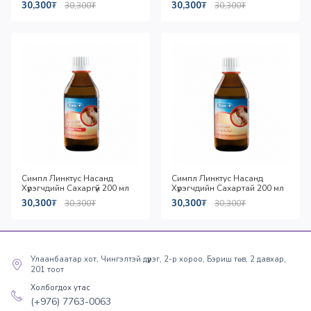
30,300
₮
30,300
₮
30,300
₮
30,300
₮
Симпл Линктус Насанд
Симпл Линктус Насанд
Хүрэгчдийн Сахаргүй 200 мл
Хүрэгчдийн Сахартай 200 мл
30,300
₮
30,300
₮
30,300
₮
30,300
₮
Улаанбаатар хот, Чингэлтэй дүүрэг, 2-р хороо, Бэриш төв, 2 давхар,
201 тоот
Холбогдох утас
(+976) 7763-0063