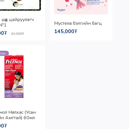
 шүд цайруулагч
Мустела бэлгийн багц
 №1
145,000
₮
00
₮
32,000
₮
э
сан
нол Нялхас (Усан
н Амттай) 60мл
00
₮