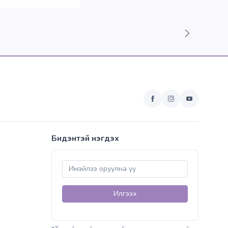
Бидэнтэй нэгдэх
Илгээх