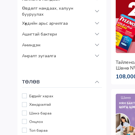
Өвдөлт намдаах, халуун
бууруулах
Хүүхдийн арьс арчилгаа
Ашигтай бактери
Аминдэм
Амралт зугаалга
Тайлено
Шөнө №
108,00
ТӨЛӨВ
Бүгдийг харах
Шинэ
Хямдралтай
Шинэ бараа
Онцлох
Топ бараа