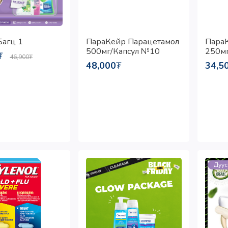
ПараКейр Парацетамол
Пара
Багц 1
500мг/Капсул №10
250мг
₮
46,900
₮
48,000
₮
34,5
Дуус