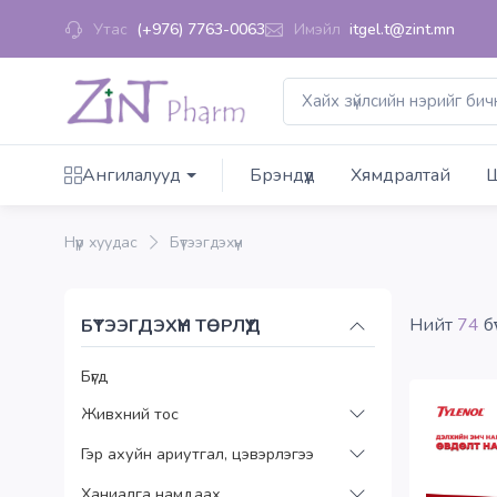
Утас
(+976) 7763-0063
Имэйл
itgel.t@zint.mn
Ангилалууд
Брэндүүд
Хямдралтай
Ш
Нүүр хуудас
Бүтээгдэхүүн
Нийт
74
бү
БҮТЭЭГДЭХҮҮН ТӨРЛҮҮД
Бүгд
Живхний тос
Гэр ахуйн ариутгал, цэвэрлэгээ
Ханиалга намдаах