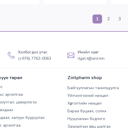
(current)
1
2
3
Холбогдох утас
Имэйл хаяг
(+976) 7763-0063
itgel.t@zint.mn
хүүн төрөл
Zintpharm shop
ос
Байгууллагын танилцуулга
ьс арчилгаа
Үйлчилгээний нөхцөл
риутгал, цэвэрлэгээ
Хүргэлтийн нөхцөл
амдаах
Бараа буцаах, солих
даах, халуун бууруулах
Нууцлалын бодлого
ьс арчилгаа
Захиалгын явц шалгах