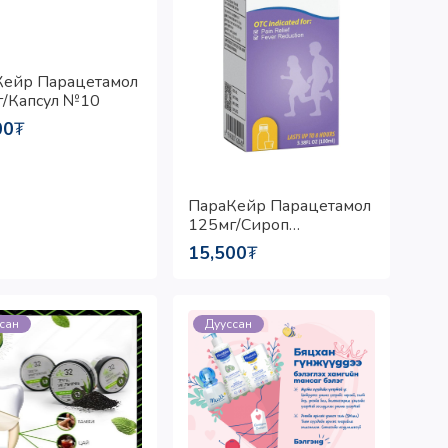
Кейр Парацетамол
/Капсул №10
00
₮
ПараКейр Парацетамол
125мг/Сироп
5мл/100мл
15,500
₮
сан
Дууссан