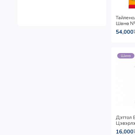
Тайлено
Шөнө №
54,000
Шинэ
Дэттол Б
Цэвэрлэ
(Лийр 
16,000
Үнэртэй