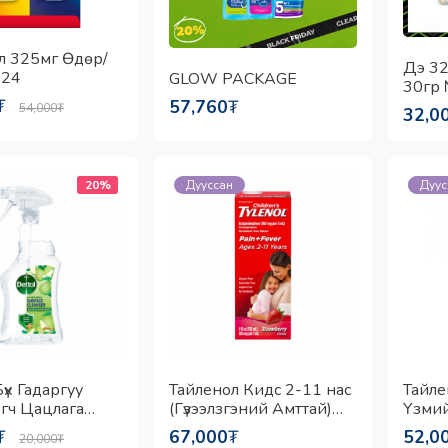
л 325мг Өдөр/
Дэ 32
24
GLOW PACKAGE
30гр
₮
57,760
₮
54,000
₮
32,0
20%
Дууссан
Шин
Дуус
үх Гадаргуу
Тайленол Кидс 2-11 нас
Тайле
гч Цацлага
(Гүзээлзгэний Амттай)
Үзмий
Жимсний
120мл
₮
67,000
₮
52,0
20,000
₮
) 750мл