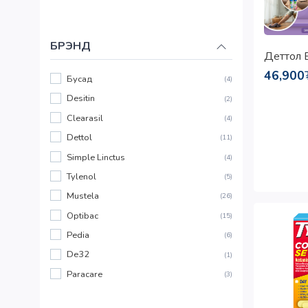
БРЭНД
Деттол 
46,900
Бусад
(4)
Desitin
(2)
Clearasil
(4)
Dettol
(11)
Simple Linctus
(4)
Tylenol
(5)
Mustela
(26)
Optibac
(15)
Pedia
(6)
De32
(1)
Paracare
(3)