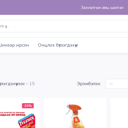
Захиалгын явц шалгах
инээр ирсэн
Онцлох бүтээгдэхүүн
тээгдэхүүнээс -
15
Эрэмбэлэх:
33%