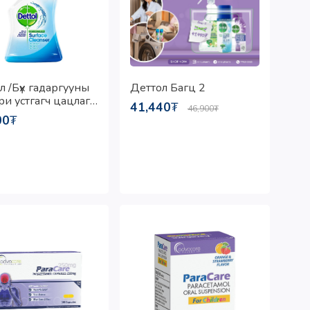
л /Бүх гадаргууны
Деттол Багц 2
ри устгагч цацлага
41,440
₮
46,900
₮
00
₮