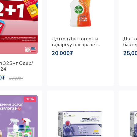
Дэттол /Гал тогооны
Дэтто
гадаргуу цэвэрлэгч
бакте
цацлага хүчтэй & Цэвэр
1л/
20,000
₮
25,0
750мл/
л 325мг Өдөр/
24
0
₮
20,000
₮
30%