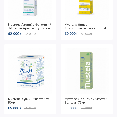
Мустела Атопийд Өртөмтгий
Мустела Өндөр
Экземтэй Арьсны Нүүр Биеийн
Хамгаалалтай Нарны Тос 40
Тос 150мл
мл
92,000
₮
60,000
₮
92,000
₮
60,000
₮
Мустела Хүүхдийн Үнэртэй Ус
Мустела Олон Үйлчилгээтэй
50мл
Бальзам 75мл
85,000
₮
55,000
₮
85,000
₮
55,000
₮