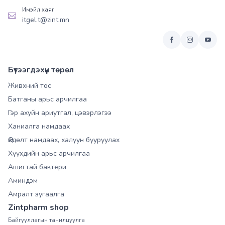
Имэйл хаяг
itgel.t@zint.mn
Бүтээгдэхүүн төрөл
Живхний тос
Батганы арьс арчилгаа
Гэр ахуйн ариутгал, цэвэрлэгээ
Ханиалга намдаах
Өвдөлт намдаах, халуун бууруулах
Хүүхдийн арьс арчилгаа
Ашигтай бактери
Аминдэм
Амралт зугаалга
Zintpharm shop
Байгууллагын танилцуулга