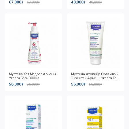
67,000
₮
48,000
₮
67,000
₮
48,000
₮
Мустела Хэт Мэдрэг Арьсны
Мустела Атопийд Өртөмтгий
Угаагч Гель 300мл
Экземтэй Арьсны Угаагч Гель
200мл
56,000
₮
56,000
₮
56,000
₮
56,000
₮