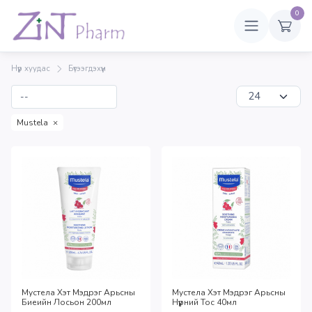
0
Нүүр хуудас
Бүтээгдэхүүн
Mustela
×
Мустела Хэт Мэдрэг Арьсны
Мустела Хэт Мэдрэг Арьсны
Биеийн Лосьон 200мл
Нүүрний Тос 40мл