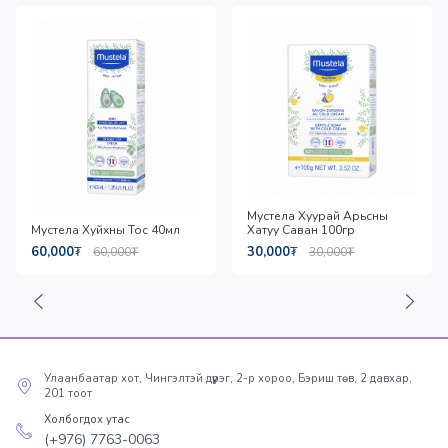
Мустела Хуурай Арьсны
Мустела Хуйхны Тос 40мл
Хатуу Саван 100гр
60,000
₮
30,000
₮
60,000
₮
30,000
₮
Улаанбаатар хот, Чингэлтэй дүүрэг, 2-р хороо, Бэриш төв, 2 давхар,
201 тоот
Холбогдох утас
(+976) 7763-0063